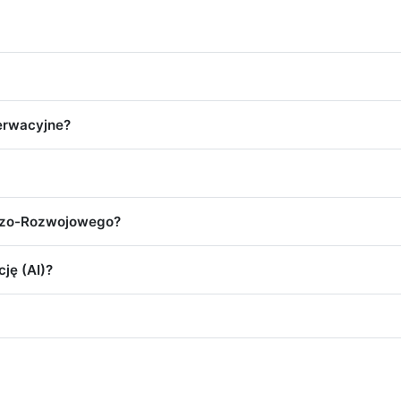
serwacyjne?
wczo-Rozwojowego?
ję (AI)?