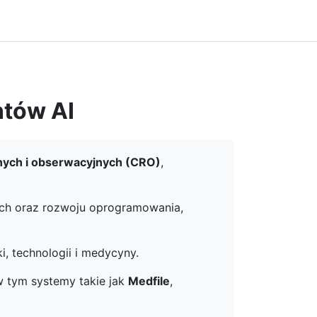
ntów AI
znych i obserwacyjnych (CRO)
,
nych oraz rozwoju oprogramowania,
ki, technologii i medycyny.
w tym systemy takie jak
Medfile
,