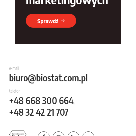
Sprawdź
e-mail
biuro@biostat.com.pl
telefon
+48
668 300 664
,
+48
32 42 21 707