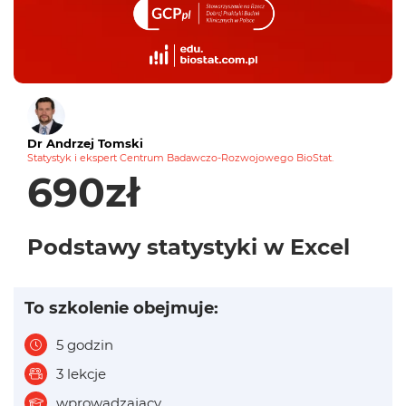
Dr Andrzej Tomski
Statystyk i ekspert Centrum Badawczo-Rozwojowego BioStat.
690zł
Podstawy statystyki w Excel
To szkolenie obejmuje:
5 godzin
3 lekcje
wprowadzający