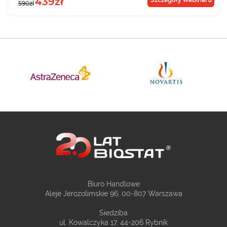
439zł
590zł
Biuro Handlowe
Aleje Jerozolimskie 96, 00-807 Warszawa
Siedziba
ul. Kowalczyka 17, 44-206 Rybnik