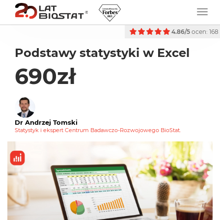
4.86/5
ocen: 168
Podstawy statystyki w Excel
690zł
Dr Andrzej Tomski
Statystyk i ekspert Centrum Badawczo-Rozwojowego BioStat.