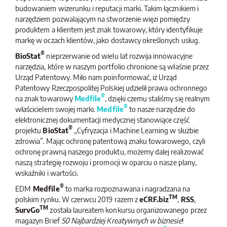
budowaniem wizerunku i reputacji marki. Takim łącznikiem i
narzędziem pozwalającym na stworzenie więzi pomiędzy
produktem a klientem jest znak towarowy, który identyfikuje
markę w oczach klientów, jako dostawcy określonych usług.
02
lip
2026
®
BioStat
nieprzerwanie od wielu lat rozwija innowacyjne
Polacy boją się leków na odchudzanie bardziej niż
narzędzia, które w naszym portfolio chronione są właśnie przez
otyłości. Nowy sondaż CBR Biostat dla HaloDoctor.pl
Urząd Patentowy. Miło nam poinformować, iż Urząd
Patentowy Rzeczpospolitej Polskiej udzielił prawa ochronnego
Zespół badawczy CBR Biostat przygotował sondaż dla portalu
®
na znak towarowy
Medfile
, dzięki czemu staliśmy się realnym
HaloDoctor.pl, poświęcony jednemu z najgorętszych t...
®
właścicielem swojej marki.
Medfile
to nasze narzędzie do
elektronicznej dokumentacji medycznej stanowiące część
®
projektu
BioStat
„Cyfryzacja i Machine Learning w służbie
zdrowia”. Mając ochronę patentową znaku towarowego, czyli
ochronę prawną naszego produktu, możemy dalej realizować
naszą strategię rozwoju i promocji w oparciu o nasze plany,
wskaźniki i wartości.
®
EDM
Medfile
to marka rozpoznawana i nagradzana na
TM
polskim rynku. W czerwcu 2019 razem z
eCRF.biz
,
RSS
,
TM
SurvGo
została laureatem konkursu organizowanego przez
magazyn Brief
50 Najbardziej Kreatywnych w biznesie
!