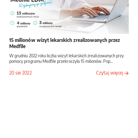
15 milionów wizyt lekarskich zrealizowanych przez
Medfile
W grudniu 2022 roku liczba wizyt lekarskich zrealizowanych przy
pomocy programu Medfile przekroczyła 15 milionów. Pop...
20 sie 2022
Czytaj więcej
04
Luty
2026
Serwis Zwierzaki.info: promujemy schroniska dla
zwierząt
W wydawanym przez Centrum Badawczo-Rozwojowe Biostat
serwisie Zwierzaki.info uruchomiliśmy bazę polskich schron...