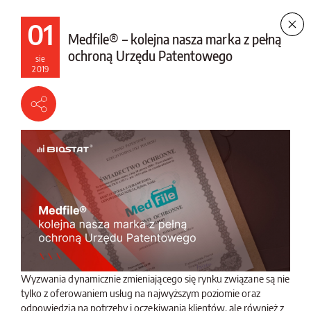
01
Medfile® – kolejna nasza marka z pełną
ochroną Urzędu Patentowego
sie
2019
Aktualności
®
BioStat
Centrum
Badawczo-Rozwojowe
2026
2025
2024
2023
2022
starsze
Wyzwania dynamicznie zmieniającego się rynku związane są nie
tylko z oferowaniem usług na najwyższym poziomie oraz
odpowiedzią na potrzeby i oczekiwania klientów, ale również z