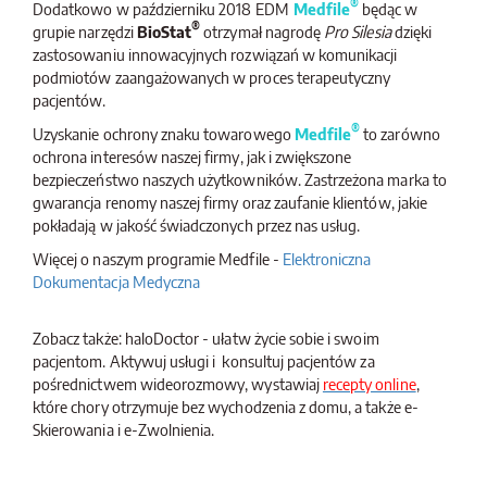
®
Dodatkowo w październiku 2018 EDM
Medfile
będąc w
®
grupie narzędzi
BioStat
otrzymał nagrodę
Pro Silesia
dzięki
23
Czerwiec
2026
zastosowaniu innowacyjnych rozwiązań w komunikacji
podmiotów zaangażowanych w proces terapeutyczny
BioStat rozwija HaloDoctor: nowy serwis o leczeniu
pacjentów.
otyłości już dostępny
®
Uzyskanie ochrony znaku towarowego
Medfile
to zarówno
Centrum Badawczo-Rozwojowe BioStat rozszerza ekosystem
ochrona interesów naszej firmy, jak i zwiększone
platformy HaloDoctor o dedykowany subserwis leczenia otyłości....
bezpieczeństwo naszych użytkowników. Zastrzeżona marka to
gwarancja renomy naszej firmy oraz zaufanie klientów, jakie
pokładają w jakość świadczonych przez nas usług.
Więcej o naszym programie Medfile -
Elektroniczna
Dokumentacja Medyczna
Zobacz także: haloDoctor - ułatw życie sobie i swoim
pacjentom. Aktywuj usługi i konsultuj pacjentów za
pośrednictwem wideorozmowy, wystawiaj
recepty online
,
które chory otrzymuje bez wychodzenia z domu, a także e-
Skierowania i e-Zwolnienia.
29
Maj
2026