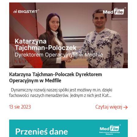
współtworzy rozwiązania dla przyszłości medycyny
estetycznej
Dynamiczny rozwój technologii cyfrowych oraz sztucznej
inteligencji zmienia sposób funkcjonowania plac&...
Katarzyna Tajchman-Poloczek Dyrektorem
Operacyjnym w Medfile
Dynamiczny rozwój naszej spółki jest możliwy m.in. dzięki
fachowości naszych menadżerów. Jednym z nich jest Kat...
13 sie 2023
Czytaj więcej
09
Kwiecień
2026
Biostat współtworzy jedno z najważniejszych badań
systemu zdrowia w Polsce