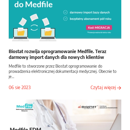
Centrum Badawczo-Rozwojowe Biostat kontynuuje współpracę
przy jednym z najważniejszych projektów ...
Biostat rozwija oprogramowanie Medfile. Teraz
darmowy import danych dla nowych klientów
Medfile to stworzone przez Biostat oprogramowanie do
prowadzenia elektronicznej dokumentacji medycznej. Obecnie to
je...
06 sie 2023
Czytaj więcej
19
Marzec
2026
Badanie bezpłatnej komunikacji miejskiej w Żorach
Jak darmowe przejazdy wpływają na codzienne życie
mieszkańców, ruch samochodowy i środowisko naturalne?
Odpowi...