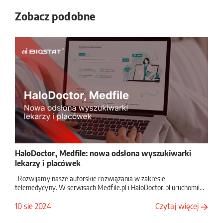
Zobacz podobne
Medfile rozpoczyna współpracę z Croma dla rynku
medycyny estetycznej
Medfile, rozwijany przez Centrum Badawczo-Rozwojowe Biostat
system do zarządzania placówkami medycznymi,...
HaloDoctor, Medfile: nowa odsłona wyszukiwarki
lekarzy i placówek
Rozwijamy nasze autorskie rozwiązania w zakresie
telemedycyny. W serwisach Medfile.pl i HaloDoctor.pl uruchomil...
29
Kwiecień
2026
10 sie 2024
Czytaj więcej
Croma i Medfile powołują Clinicore. Biostat