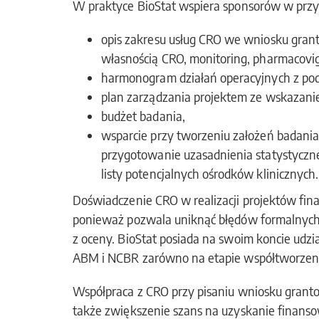
W praktyce BioStat wspiera sponsorów w przy
opis zakresu usług CRO we wniosku gr
własnością CRO, monitoring, pharmacovigi
harmonogram działań operacyjnych z pod
plan zarządzania projektem ze wskazanie
budżet badania,
wsparcie przy tworzeniu założeń badania 
przygotowanie uzasadnienia statystyczn
listy potencjalnych ośrodków klinicznych.
Doświadczenie CRO w realizacji projektów fin
ponieważ pozwala uniknąć błędów formalnych 
z oceny. BioStat posiada na swoim koncie udz
ABM i NCBR zarówno na etapie współtworzenia w
Współpraca z CRO przy pisaniu wniosku grantow
także zwiększenie szans na uzyskanie finans