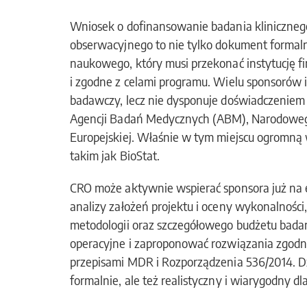
Wniosek o dofinansowanie badania kliniczneg
obserwacyjnego to nie tylko dokument formalny
naukowego, który musi przekonać instytucję f
i zgodne z celami programu. Wielu sponsorów
badawczy, lecz nie dysponuje doświadczeni
Agencji Badań Medycznych (ABM), Narodoweg
Europejskiej. Właśnie w tym miejscu ogromną
takim jak BioStat.
CRO może aktywnie wspierać sponsora już na 
analizy założeń projektu i oceny wykonalnośc
metodologii oraz szczegółowego budżetu bada
operacyjne i zaproponować rozwiązania zgodne
przepisami MDR i Rozporządzenia 536/2014. Dz
formalnie, ale też realistyczny i wiarygodny dl