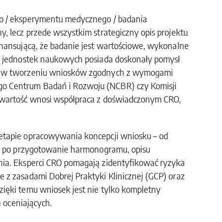
o / eksperymentu medycznego / badania
, lecz przede wszystkim strategiczny opis projektu
inansującą, że badanie jest wartościowe, wykonalne
 i jednostek naukowych posiada doskonały pomysł
em w tworzeniu wniosków zgodnych z wymogami
o Centrum Badań i Rozwoju (NCBR) czy Komisji
 wartość wnosi współpraca z doświadczonym CRO,
etapie opracowywania koncepcji wniosku – od
i, po przygotowanie harmonogramu, opisu
nia. Eksperci CRO pomagają zidentyfikować ryzyka
 z zasadami Dobrej Praktyki Klinicznej (GCP) oraz
ięki temu wniosek jest nie tylko kompletny
a oceniających.