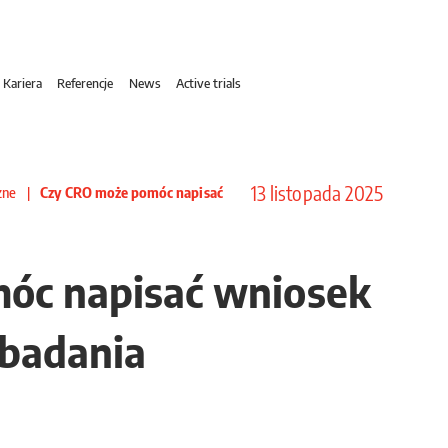
Kariera
Referencje
News
Active trials
13 listopada 2025
czne
|
Czy CRO może pomóc napisać
óc napisać wniosek
 badania