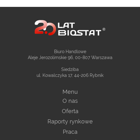
Biuro Handlowe
Aleje Jerozolimskie 96, 00-807 Warszawa
Siedziba
ul. Kowalczyka 17, 44-206 Rybnik
Menu
O nas
Oferta
Raporty rynkowe
Praca