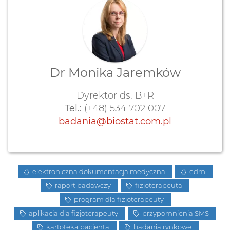
Dr Monika Jaremków
Dyrektor ds. B+R
Tel.:
(+48) 534 702 007
badania@biostat.com.pl
elektroniczna dokumentacja medyczna
edm
raport badawczy
fizjoterapeuta
program dla fizjoterapeuty
aplikacja dla fizjoterapeuty
przypomnienia SMS
kartoteka pacjenta
badania rynkowe