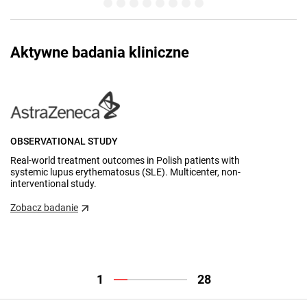
Aktywne badania kliniczne
OBSERVATIONAL STUDY
B
Real-world treatment outcomes in Polish patients with
Pr
systemic lupus erythematosus (SLE). Multicenter, non-
op
interventional study.
ze
Zobacz badanie
Zo
1
28