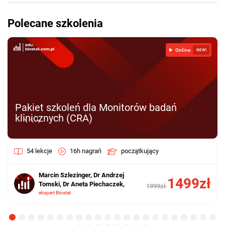
Polecane szkolenia
Online
NEW!
Pakiet szkoleń dla Monitorów badań
klinicznych (CRA)
54 lekcje
16h nagrań
początkujący
Marcin Szlezinger, Dr Andrzej
1499zł
Tomski, Dr Aneta Piechaczek,
1999zł
ekspert Biostat