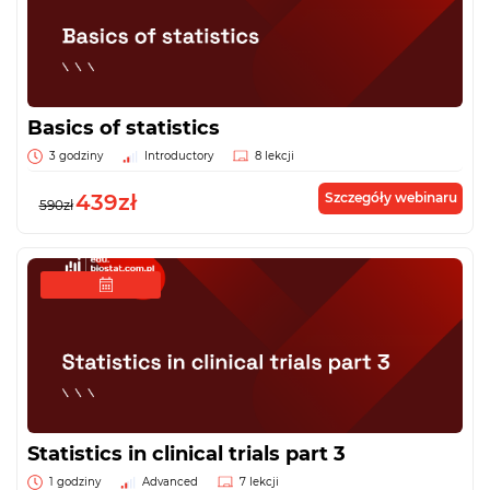
Basics of statistics
3 godziny
Introductory
8 lekcji
439zł
Szczegóły webinaru
590zł
Statistics in clinical trials part 3
1 godziny
Advanced
7 lekcji