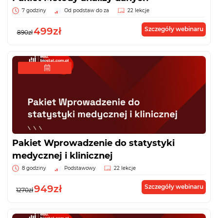
7 godziny
Od podstaw do za
22 lekcje
499zł
Szczegóły webinaru
890zł
Pakiet Wprowadzenie do statystyki
medycznej i klinicznej
8 godziny
Podstawowy
22 lekcje
949zł
Szczegóły webinaru
1270zł