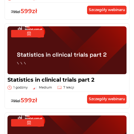
599zł
Szczegóły webinaru
799zł
Statistics in clinical trials part 2
1 godziny
Medium
7 lekcji
599zł
Szczegóły webinaru
799zł