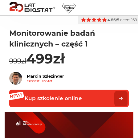
4.86/5
ocen: 168
Monitorowanie badań
klinicznych – część 1
499zł
999zł
Marcin Szlezinger
ekspert BioStat
Kup szkolenie online