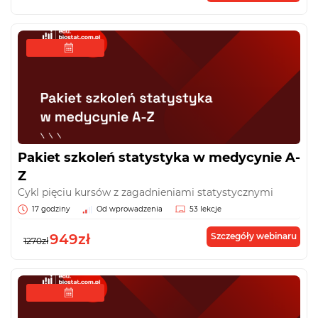
Pakiet szkoleń statystyka w medycynie A-
Z
Cykl pięciu kursów z zagadnieniami statystycznymi
17 godziny
Od wprowadzenia
53 lekcje
949zł
Szczegóły webinaru
1270zł