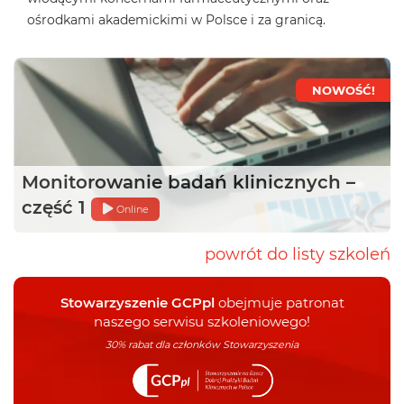
ośrodkami akademickimi w Polsce i za granicą.
NOWOŚĆ!
Monitorowanie badań klinicznych –
część 1
Online
powrót do listy szkoleń
Stowarzyszenie GCPpl
obejmuje patronat
naszego serwisu szkoleniowego!
30% rabat dla członków Stowarzyszenia