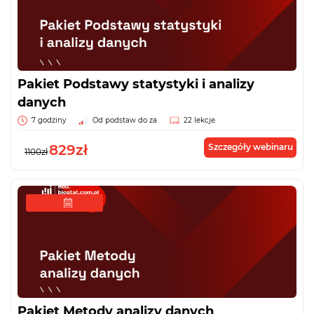
Pakiet Podstawy statystyki i analizy
danych
7 godziny
Od podstaw do za
22 lekcje
829zł
Szczegóły webinaru
1100zł
Pakiet Metody analizy danych