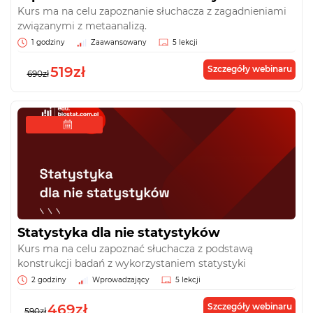
Kurs ma na celu zapoznanie słuchacza z zagadnieniami
związanymi z metaanalizą.
1 godziny
Zaawansowany
5 lekcji
519zł
Szczegóły webinaru
690zł
Statystyka dla nie statystyków
Kurs ma na celu zapoznać słuchacza z podstawą
konstrukcji badań z wykorzystaniem statystyki
2 godziny
Wprowadzający
5 lekcji
469zł
Szczegóły webinaru
590zł