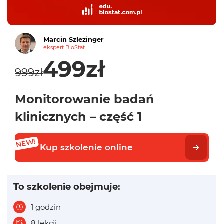
Marcin Szlezinger
ekspert BioStat
499zł
999zł
Monitorowanie badań
klinicznych – część 1
Kup szkolenie online
To szkolenie obejmuje:
1 godzin
8 lekcji