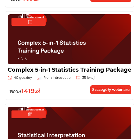
Complex 5-in-1 Statistics Training Package
40 godziny
From introductio
35 lekcji
1419zł
Szczegóły webinaru
1900zł