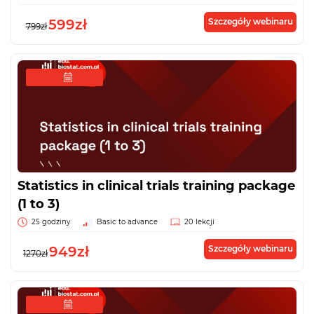
599zł
Szczegóły webinaru
799zł
Statistics in clinical trials training package
(1 to 3)
25 godziny
Basic to advance
20 lekcji
949zł
Szczegóły webinaru
1270zł