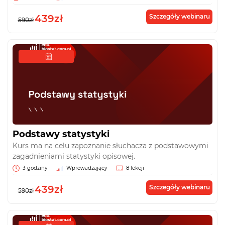
439zł
Szczegóły webinaru
590zł
Podstawy statystyki
Kurs ma na celu zapoznanie słuchacza z podstawowymi
zagadnieniami statystyki opisowej.
3 godziny
Wprowadzający
8 lekcji
439zł
Szczegóły webinaru
590zł