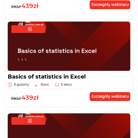
439zł
Szczegóły webinaru
590zł
Basics of statistics in Excel
8 godziny
Basic
6 lekcji
439zł
Szczegóły webinaru
590zł