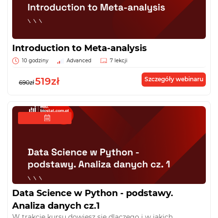
Introduction to Meta-analysis
10 godziny
Advanced
7 lekcji
519zł
Szczegóły webinaru
690zł
Data Science w Python - podstawy.
Analiza danych cz.1
W trakcie kursu dowiesz się dlaczego i w jakich