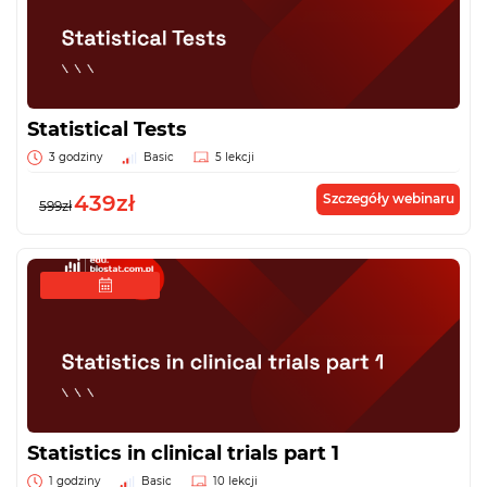
Statistical Tests
3 godziny
Basic
5 lekcji
439zł
Szczegóły webinaru
599zł
Statistics in clinical trials part 1
1 godziny
Basic
10 lekcji