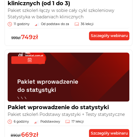
klinicznych (od 1 do 3)
Pakiet szkoleń łączy w sobie cały cykl szkoleniowy
Statystyka w badaniach klinicznych
11 godziny
Od podstaw do za
36 lekcji
749zł
Szczegóły webinaru
999zł
Pakiet wprowadzenie do statystyki
Pakiet szkoleń Podstawy staystyki + Testy statystyczne
6 godziny
Podstawowy
17 lekcji
669zł
Szczegóły webinaru
890zł