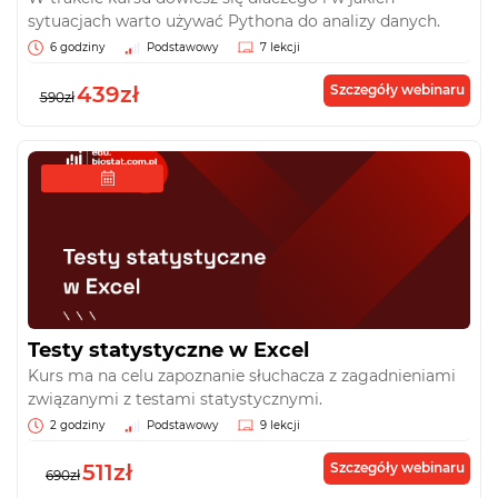
sytuacjach warto używać Pythona do analizy danych.
6 godziny
Podstawowy
7 lekcji
439zł
Szczegóły webinaru
590zł
Testy statystyczne w Excel
Kurs ma na celu zapoznanie słuchacza z zagadnieniami
związanymi z testami statystycznymi.
2 godziny
Podstawowy
9 lekcji
511zł
Szczegóły webinaru
690zł