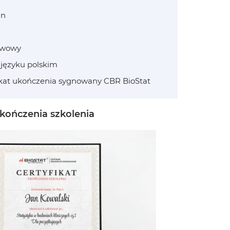
in
awowy
 języku polskim
ikat ukończenia sygnowany CBR BioStat
ukończenia szkolenia