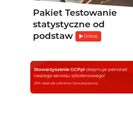
Pakiet Testowanie
statystyczne od
podstaw
Online
Stowarzyszenie GCPpl
obejmuje patronat
naszego serwisu szkoleniowego!
30% rabat dla członków Stowarzyszenia