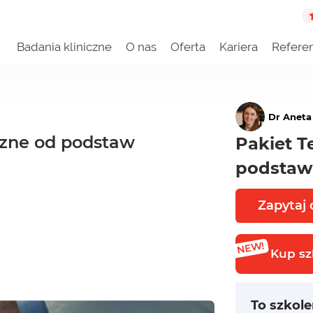
Badania kliniczne
O nas
Oferta
Kariera
Refere
Dr Aneta
czne od podstaw
Pakiet T
podstaw
Zapytaj 
Kup sz
To szkole