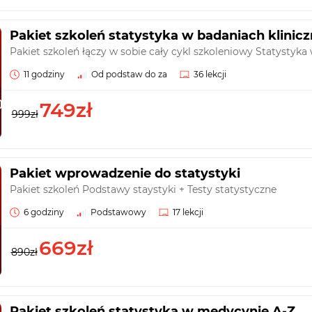
Pakiet szkoleń statystyka w badaniach kliniczn
Pakiet szkoleń łączy w sobie cały cykl szkoleniowy Statystyka
11 godziny
Od podstaw do za
36 lekcji
749zł
999zł
Pakiet wprowadzenie do statystyki
Pakiet szkoleń Podstawy staystyki + Testy statystyczne
6 godziny
Podstawowy
17 lekcji
669zł
890zł
Pakiet szkoleń statystyka w medycynie A-Z