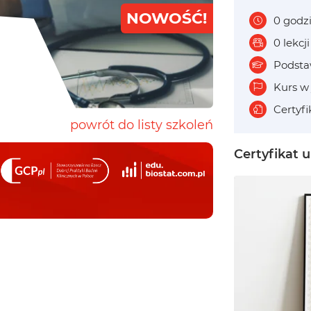
NOWOŚĆ!
0 godz
0 lekcji
Podst
Kurs w
Certyf
powrót do listy szkoleń
Certyfikat 