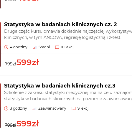
Statystyka w badaniach klinicznych cz. 2
Druga częśc kursu omawia dokładnie najczęściej wykorzystyw
klinicznych, w tym ANCOVA, regresję logistyczną i z-test.
4 godziny
Średni
10 lekcji
599zł
799zł
Statystyka w badaniach klinicznych cz.3
Szkolenie z zakresu statystyki medycznej ma na celu zaznajo
statystyki w badaniach klinicznych na poziomie zaawansowa
3 godziny
Zaawansowany
9 lekcji
599zł
799zł