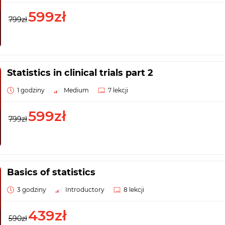
599zł
799zł
Statistics in clinical trials part 2
1 godziny
Medium
7 lekcji
599zł
799zł
Basics of statistics
3 godziny
Introductory
8 lekcji
439zł
590zł