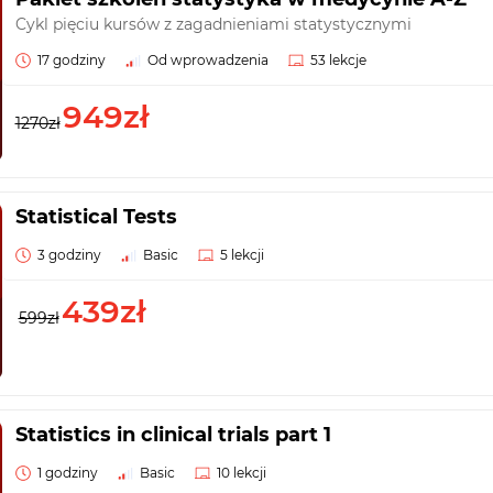
Cykl pięciu kursów z zagadnieniami statystycznymi
17 godziny
Od wprowadzenia
53 lekcje
949zł
1270zł
Statistical Tests
3 godziny
Basic
5 lekcji
439zł
599zł
Statistics in clinical trials part 1
1 godziny
Basic
10 lekcji