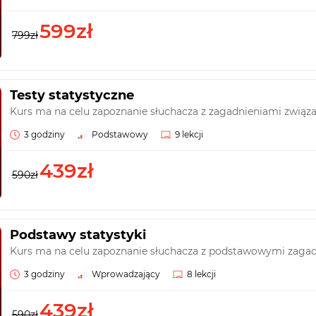
599zł
799zł
Testy statystyczne
Kurs ma na celu zapoznanie słuchacza z zagadnieniami związa
3 godziny
Podstawowy
9 lekcji
439zł
590zł
Podstawy statystyki
Kurs ma na celu zapoznanie słuchacza z podstawowymi zagadn
3 godziny
Wprowadzający
8 lekcji
439zł
590zł