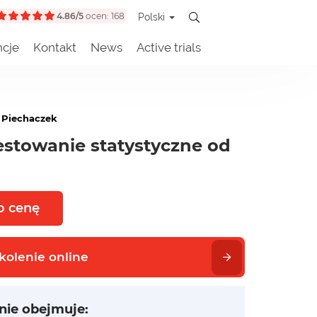
4.86/5
ocen: 168
Polski
ncje
Kontakt
News
Active trials
 Piechaczek
estowanie statystyczne od
o cenę
kolenie online
nie obejmuje: