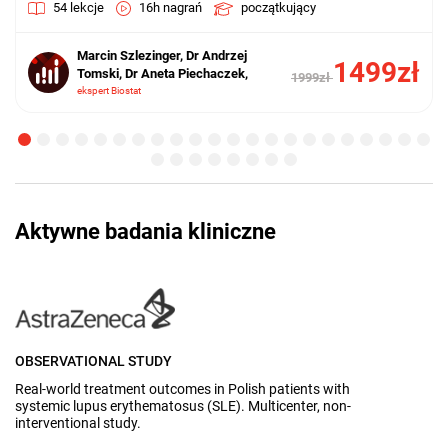
54 lekcje
16h nagrań
początkujący
Marcin Szlezinger, Dr Andrzej
1499zł
Tomski, Dr Aneta Piechaczek,
1999zł
ekspert Biostat
Aktywne badania kliniczne
OBSERVATIONAL STUDY
B
Real-world treatment outcomes in Polish patients with
Pr
systemic lupus erythematosus (SLE). Multicenter, non-
op
interventional study.
ze