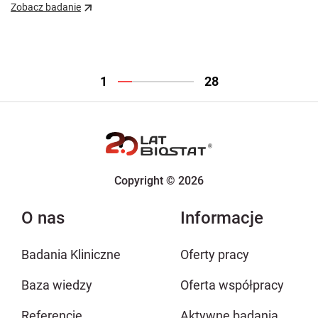
Zobacz badanie
Zo
1
28
Copyright © 2026
O nas
Informacje
Badania Kliniczne
Oferty pracy
Baza wiedzy
Oferta współpracy
Referencje
Aktywne badania