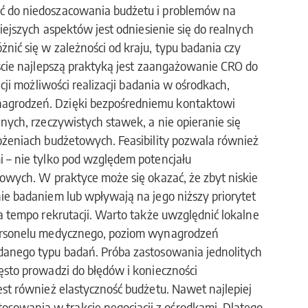
ć do niedoszacowania budżetu i problemów na
iejszych aspektów jest odniesienie się do realnych
ić się w zależności od kraju, typu badania czy
ście najlepszą praktyką jest zaangażowanie CRO do
cji możliwości realizacji badania w ośrodkach,
agrodzeń. Dzięki bezpośredniemu kontaktowi
nych, rzeczywistych stawek, a nie opieranie się
ożeniach budżetowych. Feasibility pozwala również
 – nie tylko pod względem potencjału
owych. W praktyce może się okazać, że zbyt niskie
ie badaniem lub wpływają na jego niższy priorytet
a tempo rekrutacji. Warto także uwzględnić lokalne
personelu medycznego, poziom wynagrodzeń
danego typu badań. Próba zastosowania jednolitych
ęsto prowadzi do błędów i konieczności
st również elastyczność budżetu. Nawet najlepiej
owania w trakcie negocjacji z ośrodkami. Dlatego