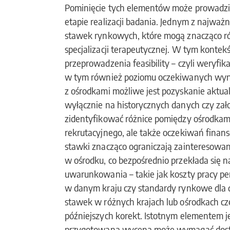
Pominięcie tych elementów może prowadzi
etapie realizacji badania. Jednym z najważn
stawek rynkowych, które mogą znacząco różn
specjalizacji terapeutycznej. W tym kontek
przeprowadzenia feasibility – czyli weryfika
w tym również poziomu oczekiwanych wyn
z ośrodkami możliwe jest pozyskanie aktual
wyłącznie na historycznych danych czy zał
zidentyfikować różnice pomiędzy ośrodkami
rekrutacyjnego, ale także oczekiwań finans
stawki znacząco ograniczają zainteresowan
w ośrodku, co bezpośrednio przekłada się n
uwarunkowania – takie jak koszty pracy 
w danym kraju czy standardy rynkowe dla 
stawek w różnych krajach lub ośrodkach cz
późniejszych korekt. Istotnym elementem je
przygotowana wycena może wymagać dostos