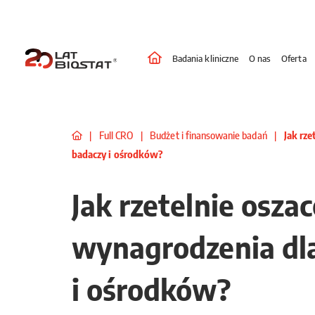
Badania kliniczne
O nas
Oferta
|
Full CRO
|
Budżet i finansowanie badań
|
Jak rz
badaczy i ośrodków?
Jak rzetelnie osza
wynagrodzenia dl
i ośrodków?