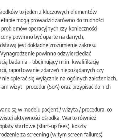
środków to jeden z kluczowych elementów
 etapie mogą prowadzić zarówno do trudności
ch problemów operacyjnych czy konieczności
yceny powinno być oparte na danych,
dstawą jest dokładne zrozumienie zakresu
 Wynagrodzenie powinno odzwierciedlać
cją badania – obejmujący m.in. kwalifikację
cji, raportowanie zdarzeń niepożądanych czy
 nie opierać się wyłącznie na ogólnych założeniach,
m wizyt i procedur (SoA) oraz przypisać do nich
ne są w modelu pacjent / wizyta / procedura, co
wistej aktywności ośrodka. Warto również
płaty startowe (start-up fees), koszty
odzenie za screening (w tym screen failures).