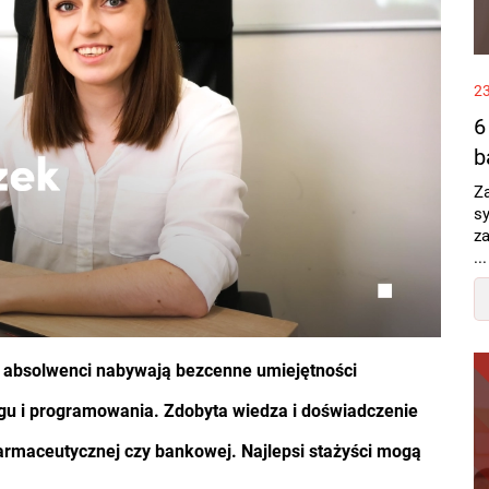
2
6
b
Z
sy
z
...
 i absolwenci nabywają bezcenne umiejętności
ngu i programowania. Zdobyta wiedza i doświadczenie
 farmaceutycznej czy bankowej. Najlepsi stażyści mogą