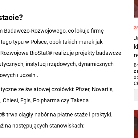
ostacie?
25
rum Badawczo-Rozwojowego, co lokuje firmę
J
ego typu w Polsce, obok takich marek jak
k
ozwojowe BioStat® realizuje projekty badawcze
r
tycznych, instytucji rządowych, dynamicznych
Br
z 
owych i uczelni.
o
CR
czne ze światowej czołówki: Pfizer, Novartis,
, Chiesi, Egis, Polpharma czy Takeda.
rwa ciągły nabór na płatne staże i praktyki.
aż na następujących stanowiskach: