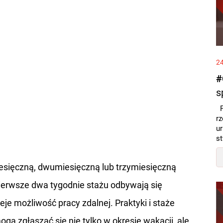
24
s
P
rz
u
st
esięczną, dwumiesięczną lub trzymiesięczną
Pierwsze dwa tygodnie stażu odbywają się
eje możliwość pracy zdalnej. Praktyki i staże
ogą zgłaszać się nie tylko w okresie wakacji, ale