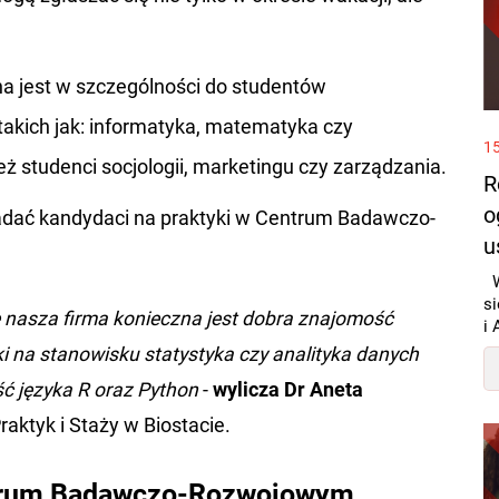
ana jest w szczególności do studentów
takich jak: informatyka, matematyka czy
15
 studenci socjologii, marketingu czy zarządzania.
R
o
adać kandydaci na praktyki w Centrum Badawczo-
u
W
si
e nasza firma konieczna jest dobra znajomość
i 
i na stanowisku statystyka czy analityka danych
ć języka R oraz Python
-
wylicza Dr Aneta
aktyk i Staży w Biostacie.
ntrum Badawczo-Rozwojowym