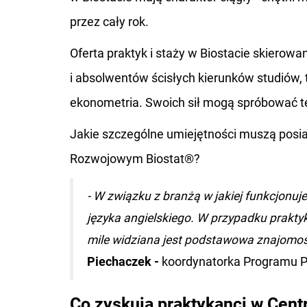
przez cały rok.
Oferta praktyk i staży w Biostacie skierow
i absolwentów ścisłych kierunków studiów, 
ekonometria. Swoich sił mogą spróbować też
Jakie szczególne umiejętności muszą posi
Rozwojowym Biostat®?
- W związku z branżą w jakiej funkcjonuj
języka angielskiego. W przypadku praktyk
mile widziana jest podstawowa znajomoś
Piechaczek -
koordynatorka Programu Pr
Co zyskują praktykanci w Ce