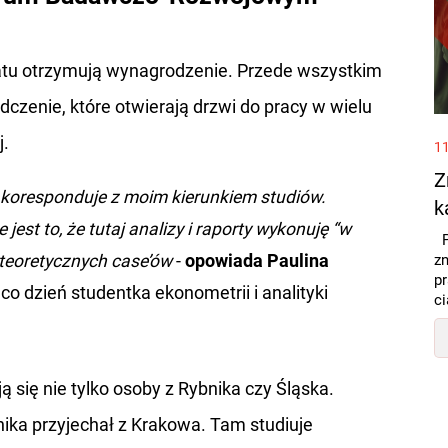
statu otrzymują wynagrodzenie. Przede wszystkim
czenie, które otwierają drzwi do pracy w wielu
j.
11
Z
 koresponduje z moim kierunkiem studiów.
k
est to, że tutaj analizy i raporty wykonuję “w
P
 teoretycznych case’ów
-
opowiada Paulina
zn
pr
 co dzień studentka ekonometrii i analityki
ci
ą się nie tylko osoby z Rybnika czy Śląska.
nika przyjechał z Krakowa. Tam studiuje