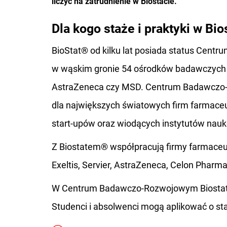
liczyć na zatrudnienie w Biostacie.
Dla kogo staże i praktyki w Bi
BioStat® od kilku lat posiada status Cent
w wąskim gronie 54 ośrodków badawczych t
AstraZeneca czy MSD. Centrum Badawczo-R
dla największych światowych firm farmaceu
start-upów oraz wiodących instytutów nauk
Z Biostatem® współpracują firmy farmaceuty
Exeltis, Servier, AstraZeneca, Celon Pharma
W Centrum Badawczo-Rozwojowym Biostat® t
Studenci i absolwenci mogą aplikować o st