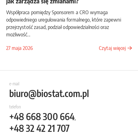
jak zarządza się zmianami?
Współpraca pomiędzy Sponsorem a CRO wymaga
odpowiedniego uregulowania formalnego, które zapewni
przejrzystość zasad, podział odpowiedzialności oraz
możliwość...
27 maja 2026
Czytaj więcej
e-mail
biuro@biostat.com.pl
telefon
+48
668 300 664
,
+48
32 42 21 707