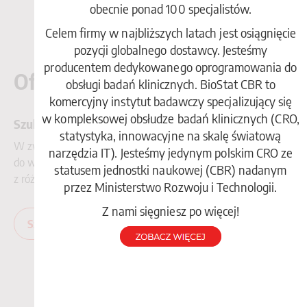
obecnie ponad 100 specjalistów.
Celem firmy w najbliższych latach jest osiągnięcie
pozycji globalnego dostawcy. Jesteśmy
producentem dedykowanego oprogramowania do
Oferty współpracy
obsługi badań klinicznych. BioStat CBR to
komercyjny instytut badawczy specjalizujący się
w kompleksowej obsłudze badań klinicznych (CRO,
Szukamy ekspertów
statystyka, innowacyjne na skalę światową
®
W związku z dynamicznym rozwojem BioStat
zapraszamy
narzędzia IT). Jesteśmy jedynym polskim CRO ze
do współpracy doświadczonych ekspertów i badaczy
statusem jednostki naukowej (CBR) nadanym
z różnych branż.
przez Ministerstwo Rozwoju i Technologii.
Z nami sięgniesz po więcej!
Szczegóły