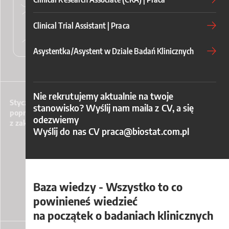
Clinical Trial Assistant | Praca
Asystentka/Asystent w Dziale Badań Klinicznych
Nie rekrutujemy aktualnie na twoje
Styczność z nowymi technologiami
stanowisko? Wyślij nam maila z CV, a się
poprzez współpracę nad projektami
odezwiemy
z zakresu rozwoju aplikacji
Wyślij do nas CV
praca@biostat.com.pl
Baza wiedzy - Wszystko to co
powinieneś wiedzieć
na początek o badaniach klinicznych