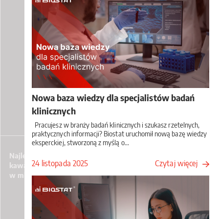
Nowa baza wiedzy dla specjalistów badań
klinicznych
Pracujesz w branży badań klinicznych i szukasz rzetelnych,
praktycznych informacji? Biostat uruchomił nową bazę wiedzy
eksperckiej, stworzoną z myślą o...
Najlepsza nielimitowana
24 listopada 2025
Czytaj więcej
kawa (z mlekiem lub bez)
w mieście Rybnik