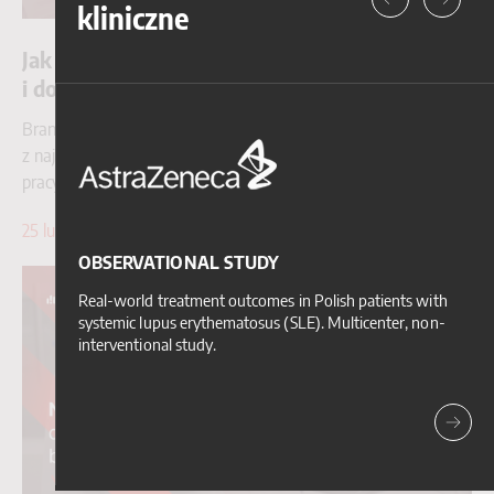
kliniczne
Jak rozpocząć karierę w badaniach klinicznych
i dobrze przygotować się do rekrutacji?
Branża badań klinicznych od lat pozostaje jednym
z najbardziej stabilnych i perspektywicznych obszarów rynku
pracy. Dynamiczny rozwój sektora CRO sprawia, że...
25 lutego 2026
Czytaj więcej
OBSERVATIONAL STUDY
Real-world treatment outcomes in Polish patients with
systemic lupus erythematosus (SLE). Multicenter, non-
interventional study.