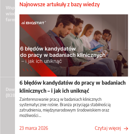
Najnowsze artukuły z bazy wiedzy
Współpracę z największymi
wiodącymi światowymi markami
farmaceutycznymi
6 błędów kandydatów do pracy w badaniach
Dowolny model współpracy
klinicznych – i jak ich uniknąć
(B2B, UoP)
Zainteresowanie pracą w badaniach klinicznych
systematycznie rośnie. Branża przyciąga stabilnością
zatrudnienia, międzynarodowym środowiskiem oraz
możliwości...
23 marca 2026
Czytaj więcej