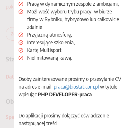
Pracę w dynamicznym zespole z ambicjami,
pokaż więcej
Możliwość wyboru trybu pracy: w biurze
firmy w Rybniku, hybrydowo lub całkowicie
zdalnie
Zobacz więcej ofert praktyk i staży
Przyjazną atmosferę,
Interesujące szkolenia,
Kartę Multisport,
Nielimitowaną kawę.
Statystyka
Data Science - Analityk
Osoby zainteresowane prosimy o przesyłanie CV
na adres e-mail:
praca@biostat.com.pl
w tytule
wpisując
PHP DEVELOPER-praca
.
Obsługa klienta, sprzedaż i marketing
Do aplikacji prosimy dołączyć oświadczenie
Specjalista ds Marketingu Internetowego
następującej treści: