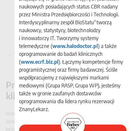
naukowych posiadających status CBR nadany
przez Ministra Przedsiębiorczości i Technologii.
Interdyscyplinarny zespół BioStatu
tworzą
®
naukowcy, statystycy, biotechnolodzy
i innowatorzy IT. Tworzymy systemy
telemedyczne (
www.halodoctor.pl
) a także
oprogramowanie do badań klinicznych
(
www.ecrf.biz.pl
). Łączymy kompetencje firmy
programistycznej oraz firmy badawczej. Ściśle
współpracujemy z największymi markami
Praca w dziale badań
mediowymi (Grupa RASP, Grupa WP), jesteśmy
także w gronie zaufanych dostawców
klinicznych?
oprogramowania dla lidera rynku rezerwacji
ZnanyLekarz.
Branża medyczna jest dziedziną, która rozwija się niezwykle
dynamicznie i wiedzę dotyczącą badań klinicznych należy na
bieżąco rozwijać, dlatego praca w badaniach klinicznych to