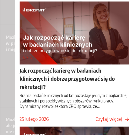
Możliwość rozwoju poprzez udział
w projektach krajowych
i międzynarodowych
Jak rozpocząć karierę w badaniach
klinicznych i dobrze przygotować się do
rekrutacji?
Branża badań klinicznych od lat pozostaje jednym z najbardziej
stabilnych i perspektywicznych obszarów rynku pracy.
Dynamiczny rozwój sektora CRO sprawia, że...
25 lutego 2026
Czytaj więcej
Możliwość pracy zdalnej - preferujemy pracę z biura,
ale jeśli będziesz potrzebował/a popracować z domu
nie ma z tym problemu