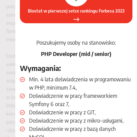
praca dla osób, które lubią wyzwania i mają chęć ciągłego
Biostat w pierwszej setce rankingu Forbesa 2023
®
samorozwoju. Ku temu możliwości daje firma BioStat
, która
współpracuje długofalowo z największymi koncernami
farmaceutycznymi na świecie, dzięki czemu praca w tym
miejscu wprowadzi każdego do współpracy z najlepszymi.
Poszukujemy osoby na stanowisko:
PHP Developer (mid / senior)
Środowisko związane z badaniami klinicznymi jest
wielopoziomowe i wielu specjalistów może odnaleźć w tym
Wymagania:
swoje miejsce. Baza ofert pracy jest szeroka, więc miejsce
Min. 4 lata doświadczenia w programowaniu
znajdzie się dla każdego, kto jest zainteresowany pracą
w PHP, minimum 7.4,
zwianą z badaniami klinicznymi. Przed rozpoczęciem pracy
Doświadczenie w pracy frameworkiem
w badaniach klinicznych warto rozeznać się w dziedzinie,
Symfony 6 oraz 7,
która będzie nas otaczała. Nasz zespół przygotował
Doświadczenie w pracy z GIT,
kompletne poradniki, w których znajdziesz wszystko, co jest
Doświadczenie w pracy z mikro-usługami,
potrzebne na start, czyli: pełny i dokładny opis stanowisk
Doświadczenie w pracy z bazą danych
i działów bezpośrednio związanych z CT - Clinical Trials
MySQL,