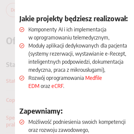
Dowiedz się więcej o dziale badań klinicznych
Jakie projekty będziesz realizował:
Komponenty AI i ich implementacja
w oprogramowaniu telemedycznym,
Oferty pracy
Moduły aplikacji dedykowanych dla pacjenta
(systemy rezerwacji, wystawianie e-Recept,
inteligentnych podpowiedzi, dokumentacja
Staże i praktyki płatne
medyczna, praca z mikrousługami),
Rozwój oprogramowania
Medfile
Statystyk - staż | płatne praktyki
EDM
oraz
eCRF
.
Copywriter - staż | praktyki płatne | praca
Zapewniamy:
Specjalista ds. social mediów - staż |
Możliwość podniesienia swoich kompetencji
praktyki płatne
oraz rozwoju zawodowego,