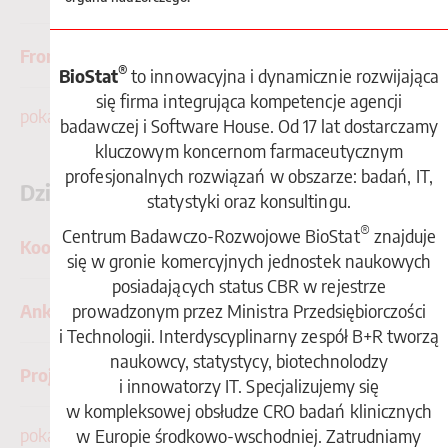
Front-end Developer
®
BioStat
to innowacyjna i dynamicznie rozwijająca
się firma integrująca kompetencje agencji
pokaż więcej
badawczej i Software House. Od 17 lat dostarczamy
kluczowym koncernom farmaceutycznym
profesjonalnych rozwiązań w obszarze: badań, IT,
Dział realizacji badań
statystyki oraz konsultingu.
®
Centrum Badawczo-Rozwojowe BioStat
znajduje
Koordynator badań - praca
się w gronie komercyjnych jednostek naukowych
posiadających status CBR w rejestrze
prowadzonym przez Ministra Przedsiębiorczości
Ankieter Telefoniczny (Call Center) - praca
i Technologii. Interdyscyplinarny zespół B+R tworzą
naukowcy, statystycy, biotechnolodzy
Project Manager - Pharma | Praca
i innowatorzy IT. Specjalizujemy się
w kompleksowej obsłudze CRO badań klinicznych
pokaż więcej
w Europie środkowo-wschodniej. Zatrudniamy