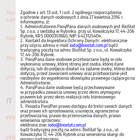
Account Specialist – Clinical Research (Entry
Zgodnie z art. 13 ust. 1 i ust. 2 ogólnego rozporządzenia
o ochronie danych osobowych z dnia 27 kwietnia 2016 r.
Level)
informujemy, iż:
1. Administratorem Pani/Pana danych osobowych jest BioStat
Sp. z o.o. z siedzibą w Rybniku przy ul. Kowalczyka 17, 44-206
Rybnik, KRS 0000351860, NIP: 6423125404.
Statystyk, Matematyk, Analityk - praca
2. Kontakt do Inspektora Ochrony Danych: elektronicznie
przy użyciu adresu e-mail:
iodo@biostat.com.pl
bądź
tradycyjną pocztą na adres: BioStat Sp. z o.o., ul. Kowalczyka
17, 44-206 Rybnik.
Project Manager / CRA | Praca
3. Pani/Pana dane osobowe przetwarzane będą w celu
wykonania umowy, której stroną jest osoba, której dane
dotyczą, lub do podjęcia działań na żądanie osoby, której dane
dotyczą, przed zawarciem umowy oraz przetwarzanie jest
pokaż więcej
niezbędne do wypełnienia obowiązku prawnego ciążącego na
Administratorze.
4. Pani/Pana dane osobowe będą przechowywane
w przypadku zawarcia umowy przez okres wymagany
prawem lub przez okres realizacji celu biznesowego
IT
administratora.
5. Posiada Pani/Pan prawo dostępu do treści swoich danych
oraz prawo ich sprostowania, usunięcia, ograniczenia
przetwarzania, prawo do przenoszenia danych, prawo
PHP Developer
wniesienia sprzeciwu:
elektronicznie:
iodo@biostat.com.pl
bądź tradycyjną pocztą na adres: BioStat Sp. z o.o., ul.
Kowalczyka 17, 44-206 Rybnik oraz wniesienia skargi do
PHP Backend Developer
organu nadzorczego.